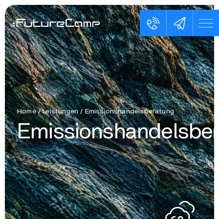
Home
/
Leistungen
/
Emissionshandelsberatung
Emissionshandelsbe