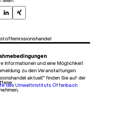
 teilen:
stoffemissionshandel
nahmebedingungen
re Informationen und eine Möglichkeit
nmeldung zu den Veranstaltungen
ionshandel aktuell" finden Sie auf der
ffene
te des Umweltinstituts Offenbach
nehmen,