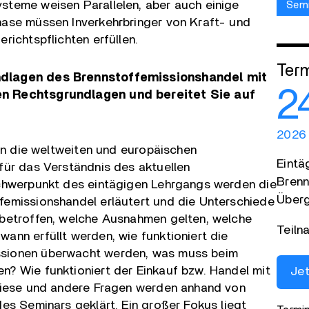
steme weisen Parallelen, aber auch einige
Semi
hase müssen Inverkehrbringer von Kraft- und
richtspflichten erfüllen.
Term
ndlagen des Brennstoffemissionshandel mit
24
en Rechtsgrundlagen und bereitet Sie auf
2026
 in die weltweiten und europäischen
Eintä
für das Verständnis des aktuellen
Brenn
Schwerpunkt des eintägigen Lehrgangs werden die
Überg
femissionshandel erläutert und die Unterschiede
 betroffen, welche Ausnahmen gelten, welche
Teiln
ann erfüllt werden, wie funktioniert die
ssionen überwacht werden, was muss beim
? Wie funktioniert der Einkauf bzw. Handel mit
Je
 Diese und andere Fragen werden anhand von
es Seminars geklärt. Ein großer Fokus liegt