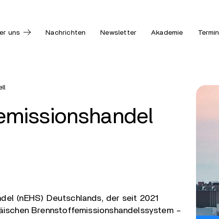
er uns
Nachrichten
Newsletter
Akademie
Termi
ll
femissionshandel
del (nEHS) Deutschlands, der seit 2021
opäischen Brennstoffemissionshandelssystem –