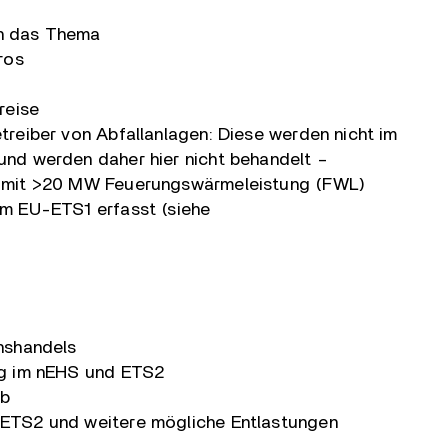
in das Thema
ros
reise
treiber von Abfallanlagen: Diese werden nicht im
und werden daher hier nicht behandelt –
n mit >20 MW Feuerungswärmeleistung (FWL)
im EU-ETS1 erfasst (siehe
nshandels
ng im nEHS und ETS2
rb
ETS2 und weitere mögliche Entlastungen