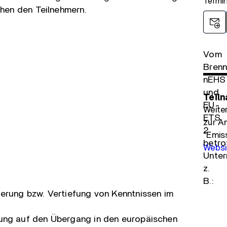
Termin
hen den Teilnehmern.
Vom
Brenn
nEHS
und
Teil
EU-
Weite
ETS
zur A
2
"Emiss
betro
Websi
Unter
z.
B.:
sierung bzw. Vertiefung von Kenntnissen im
tung auf den Übergang in den europäischen