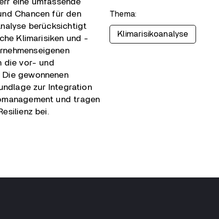
err eine umfassende
und Chancen für den
Thema:
nalyse berücksichtigt
Klimarisikoanalyse
che Klimarisiken und -
ernehmenseigenen
 die vor- und
. Die gewonnenen
undlage zur Integration
komanagement und tragen
esilienz bei.