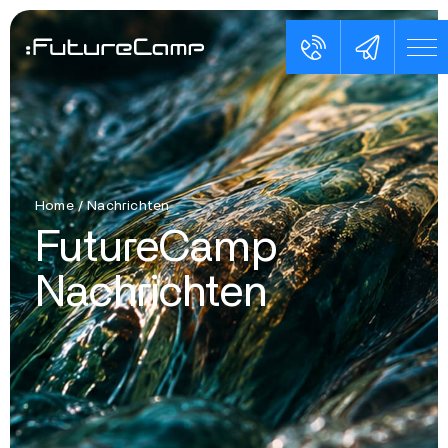
Home
/
Nachrichten
FutureCamp
Nachrichten