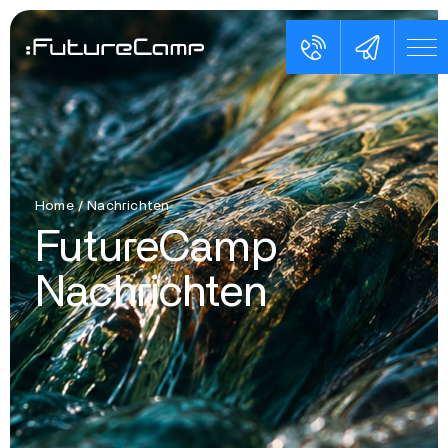
Home
/
Nachrichten
FutureCamp
Nachrichten